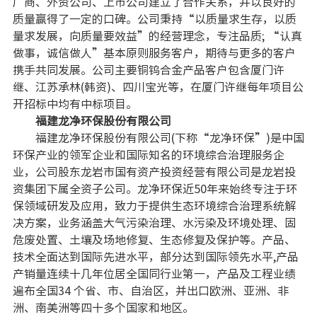
厂商、外资公司、上市公司建立了合作关系，并以良好的
质量赢得了一定的口碑。公司秉持“以质量求生存，以质
量求发展，向质量要效益”的经营理念，专注品质; “认真
做事，诚信做人”基本原则服务客户，期待与更多的客户
携手共同发展。公司主要铜钨合金产品客户包含厦门许
继、江苏承林(韩资)、四川宝光等，在厦门许继每年项目公
开招标中均有中标项目。
福建龙净环保股份有限公司
福建龙净环保股份有限公司(下称“龙净环保”)是中国
环保产业的领军企业和国际知名的环境综合治理服务企
业，公司股东龙岩市国有资产投资经营有限公司是龙岩投
资集团下属全资子公司。龙净环保近50年来始终专注于环
保领域研发及应用，致力于提供生态环境综合治理系统解
决方案，业务涵盖大气污染治理、水污染及环境处理、固
危废处置、土壤及场地修复、生态修复及保护等。产品、
技术全面达到国际先进水平，部分达到国际领先水平,产品
产销量连续十几年位居全国同行业第一，产品及工程业绩
遍布全国34 个省、市、自治区，并出口欧洲、亚洲、非
洲、南美洲等四十多个国家和地区。