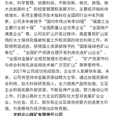
为本、科学管理、依靠科技、不断创新、做优、做强、做
大龙岩高岭土”的经营管理和发展方针，主要经济指标持
续增长，各项主要经济技术指标在全国同行业中名列前
茅，公司多年被授予“国内市场占有率50强”“福建工业
主要行业前十强”“全国质量认证优秀企业”“全国用户
满意企业”等。公司在矿山开发过程中，高度重视矿山采
场的水土保持及植被恢复工作和资源的综合利用工作，并
取得明显成效，获得国土资源部授予的“国家级绿色矿山
单位”、“全国矿产资源合理开发利用先进矿山企业”、
“全国非金属矿业规范管理示范单位”、“矿产资源节约
与综合利用先进适用技术推广示范矿山”等荣誉称号。
2017年公司成功完成股改，企业步入发展快车道。未
来，公司将坚持非金属资源战略为主导，通过加强资源综
合利用，加大科技研发投入，全力提高产品附加值，立足
主业积极拓展外部资源，不断延伸产业链，努力推动公司
上市，打造以高岭土为主业的国际化大型非金属矿业企
业，为社会、员工、股东和企业及其他关联方创造更大价
值，为发展地方经济做出应有贡献。
龙岩北山煤矿有限责任公司