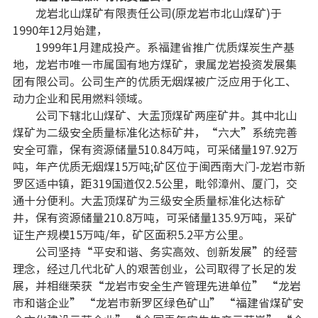
龙岩北山煤矿有限责任公司(原龙岩市北山煤矿)于
1990年12月始建，
1999年1月建成投产。系福建省推广优质煤炭生产基
地，龙岩市唯一市属国有地方煤矿，隶属龙岩投资发展集
团有限公司。公司生产的优质无烟煤被广泛应用于化工、
动力企业和民用燃料领域。
公司下辖北山煤矿、大盂顶煤矿两座矿井。其中北山
煤矿为二级安全质量标准化达标矿井，“六大”系统完善
安全可靠，保有资源储量510.84万吨，可采储量197.92万
吨，年产优质无烟煤15万吨;矿区位于闽西南大门-龙岩市新
罗区适中镇，距319国道仅2.5公里，毗邻漳州、厦门，交
通十分便利。大盂顶煤矿为三级安全质量标准化达标矿
井，保有资源储量210.8万吨，可采储量135.9万吨，采矿
证生产规模15万吨/年，矿区面积5.2平方公里。
公司坚持“平安和谐、务实高效、创新发展”的经营
理念，经过几代北矿人的艰苦创业，公司取得了长足的发
展，并相继荣获“龙岩市安全生产管理先进单位” “龙岩
市和谐企业” “龙岩市新罗区绿色矿山” “福建省煤矿安