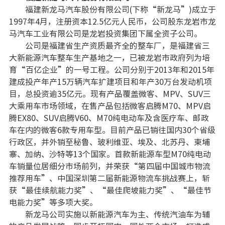
福建新龙马汽车股份有限公司(下称“新龙马”)成立于
1997年4月，注册资本12.5亿元人民币，公司股东龙岩市龙
马汽车工业有限公司是龙岩投资集团下属全资子公司。
公司是福建省生产资质最齐全的整车厂，是福建省三
大新能源汽车整车生产基地之一，已被龙岩市政府列为培
育“百亿企业”的一号工程。公司分别于2013年和2015年
建成投产年产15万辆汽车扩建项目和年产30万台发动机项
目，总投资逾35亿元。现有产品覆盖微客、MPV、SUV三
大乘用车市场领域，在售产品包括微客启腾M70、MPV启
腾EX80、SUV启腾V60、M70纯电动车及含医疗车、邮政
车在内的微客6款专用车型。目前产品已销往国内30个省级
行政区，并外销至秘鲁、玻利维亚、埃及、北苏丹、柬埔
寨、加纳、沙特等13个国家。首款新能源车型M70纯电动
车销量位居细分市场前列，并荣获“第四届中国城市物流
推荐用车”、中国深圳第二届新能源物流车挑战赛上，斩
获“最佳续航能力奖”、“最佳爬坡能力奖”、“最佳节
电能力奖”等多项大奖。
新龙马公司实施以新能源汽车为主、传统汽油车为辅