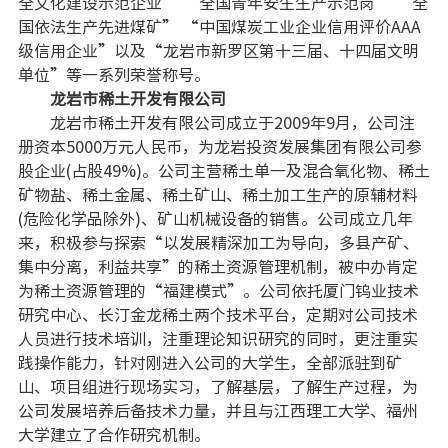
全文化建设示范企业” “全国青年安生生产示范岗” “全
国依法生产先进煤矿” “中国煤炭工业企业信用评价AAA
级信用企业”以及“龙岩市新罗区第十三届、十四届文明
单位”等一系列荣誉称号。
龙岩市稀土开发有限公司
龙岩市稀土开发有限公司成立于2009年9月，公司注
册资本5000万元人民币，为龙岩投资发展集团有限公司参
股企业(占股49%)。公司主营稀土单一及混合氧化物、稀土
矿物盐、稀土金属、稀土矿山、稀土加工生产的原辅材料
(危险化学品除外)、矿山机械设备的销售。公司成立几年
来，积极参与探索“以发展精深加工为导向，多县产矿、
集中分离，利益共享”的稀土资源管理机制，被中办肯定
为稀土资源管理的“福建模式”。公司依托厦门钨业技术
研究中心、长汀金龙稀土两个技术平台，定期对公司技术
人员进行技术培训，注重理论知识研究的同时，更注重实
践操作能力，针对刚进入公司的大学生，全部派驻到矿
山、项目组进行现场实习，了解基层，了解生产过程，为
公司发展培养后备技术力量，并且与江西理工大学、福州
大学建立了合作研究机制。