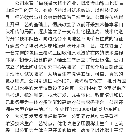
公司本着“做强做大稀土产业，既要金山银山也要青
山绿水”的理念，始终坚持以创新求效益，以科技促发
展，经济效益与社会效益并重为目标导向。公司在传统稀
土开采工艺的基础上，彻底改变了以前开采技术基本靠口
头相传的局面，逐步建立了一支专业化程度高、技术精湛
的开采技术队伍，同时结合不同地区不同矿石性质的特征
探索变革了堆浸法及原地浸矿法开采新工艺，建立健全了
一套完整的包括压覆稀土回收和原地浸矿在内的技术流程
体系，初步为福建的离子稀土生产建立了行业标准。公司
成立了稀土矿测试研究中心实验室，并在每个项目部建立
了现场测试实验室，为项目生产提供准确、可靠、真实的
数据服务。公司引进国内外ICP、激光粒度仪等一批具有国
际先进水平的大型仪器设备2台套，公司中心实验室提供产
品检测、标准制定、技术研发、成果转化、教育培训和信
息服务等为一体的多功能和高效的公共服务平台。公司还
拥有大型仓储基地1个，年处理能力3000吨的灼烧车间1
个，为公司发展提供后勤保障。公司通过总结离子型稀土
堆浸技术生产工艺特点，优化改进了压覆稀土生产工艺流
程，以公司为主体自己开采的模式，改变了以往稀土开采