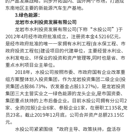
的产品发展战略，同步开拓国内、国外两个市场，打造成
东南地区主要的新能源汽车生产基地。
3.绿色能源：
龙岩市水利投资发展有限公司
龙岩市水利投资发展有限公司(下称“水投公司”)于
2012年4月经市政府批准成立，注册资本金4.5216亿元，
是经市政府批准的唯一一家拥有水利工程(含水保工程、市
政府投资工程包)建设项目的代建单位，主要经营水利业、
水利发电业、环保业的投资和资产管理等,同时也是省、市
重点水利项目业主单位。
2018年，水投公司按照市委、市政府国有企业改革重
组方案整体划入投资集团，作为龙岩投资集团二级企业(投
资集团占股86.73%，农发基金占股13.27%)，是龙岩投资
集团三大主营实业之一绿色能源的龙头企业,是市国资委、
集团重点扶持的上市后备企业。目前水投公司拥有分公司2
家、全资(控股)企业6家、参股企业1家，在册职工135名,党
员23名。截止2019年12月底，公司合并资产总额23.15亿
元。
水投公司紧紧围绕 “政府主导、政策扶持，盘活存